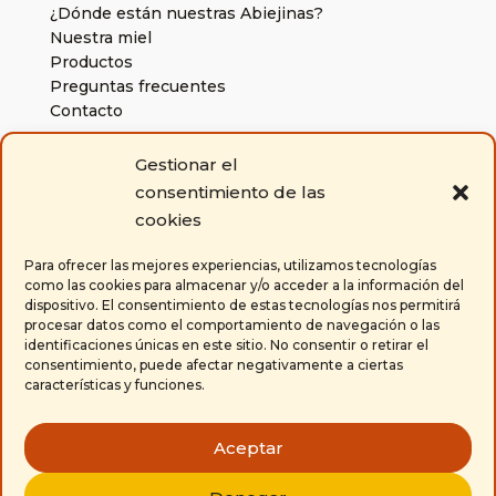
¿Dónde están nuestras Abiejinas?
Nuestra miel
Productos
Preguntas frecuentes
Contacto
Gestionar el
Políticas
consentimiento de las
Política de cookies
cookies
Aviso legal y condiciones generales de uso
Condiciones generales de venta
Para ofrecer las mejores experiencias, utilizamos tecnologías
como las cookies para almacenar y/o acceder a la información del
dispositivo. El consentimiento de estas tecnologías nos permitirá
Contacta con nosotros
procesar datos como el comportamiento de navegación o las
identificaciones únicas en este sitio. No consentir o retirar el
650 671 304

consentimiento, puede afectar negativamente a ciertas
características y funciones.
la.abiejina@gmail.com

Aceptar