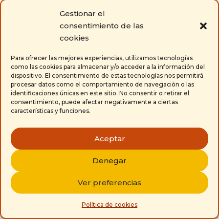
El Usuario reconoce saber que existen
Gestionar el
excepciones al derecho de
consentimiento de las
desistimiento, tal y como se recoge en
cookies
el artículo 103 del Real Decreto
Para ofrecer las mejores experiencias, utilizamos tecnologías
Legislativo 1/2007, de 16 de noviembre,
como las cookies para almacenar y/o acceder a la información del
por el que se aprueba el texto refundido
dispositivo. El consentimiento de estas tecnologías nos permitirá
procesar datos como el comportamiento de navegación o las
de la Ley General para la Defensa de los
identificaciones únicas en este sitio. No consentir o retirar el
Consumidores y Usuarios y otras leyes
consentimiento, puede afectar negativamente a ciertas
complementarias. De forma enunciativa,
características y funciones.
y no exhaustiva, este sería el caso de:
productos personalizados; productos
Aceptar
que puedan deteriorarse o caducar con
rapidez; CDs/DVD de música o video sin
Denegar
su envoltorio, tal y como se precinta en
Ver preferencias
fábrica; productos que por razones de
higiene o de la salud van precintados y
Política de cookies
han sido desprecintados tras la entrega;