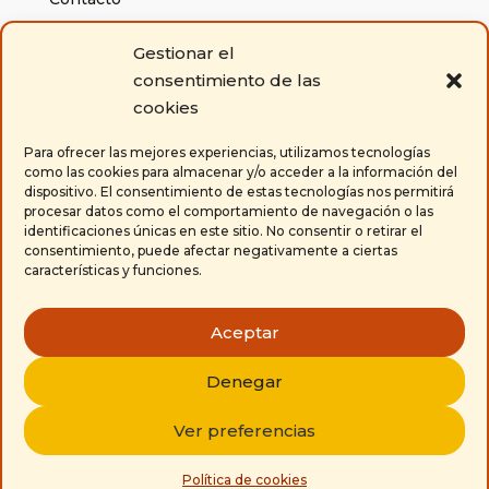
Gestionar el
Políticas
consentimiento de las
Política de cookies
cookies
Aviso legal y condiciones generales de uso
Condiciones generales de venta
Para ofrecer las mejores experiencias, utilizamos tecnologías
como las cookies para almacenar y/o acceder a la información del
dispositivo. El consentimiento de estas tecnologías nos permitirá
Contacta con nosotros
procesar datos como el comportamiento de navegación o las
identificaciones únicas en este sitio. No consentir o retirar el
650 671 304

consentimiento, puede afectar negativamente a ciertas
características y funciones.
la.abiejina@gmail.com

Aceptar
Denegar
Diseño web /
Grupo Antena
Ver preferencias
Política de cookies