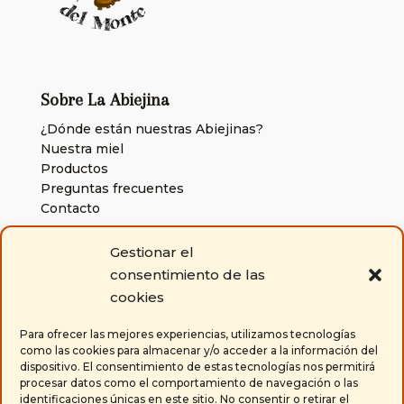
Sobre La Abiejina
¿Dónde están nuestras Abiejinas?
Nuestra miel
Productos
Preguntas frecuentes
Contacto
Gestionar el
Políticas
consentimiento de las
Política de cookies
cookies
Aviso legal y condiciones generales de uso
Condiciones generales de venta
Para ofrecer las mejores experiencias, utilizamos tecnologías
como las cookies para almacenar y/o acceder a la información del
dispositivo. El consentimiento de estas tecnologías nos permitirá
Contacta con nosotros
procesar datos como el comportamiento de navegación o las
identificaciones únicas en este sitio. No consentir o retirar el