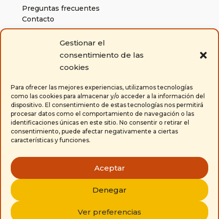
Preguntas frecuentes
Contacto
Gestionar el
Políticas
consentimiento de las
Política de cookies
cookies
Aviso legal y condiciones generales de uso
Condiciones generales de venta
Para ofrecer las mejores experiencias, utilizamos tecnologías
como las cookies para almacenar y/o acceder a la información del
dispositivo. El consentimiento de estas tecnologías nos permitirá
Contacta con nosotros
procesar datos como el comportamiento de navegación o las
identificaciones únicas en este sitio. No consentir o retirar el
650 671 304

consentimiento, puede afectar negativamente a ciertas
características y funciones.
la.abiejina@gmail.com

Aceptar
Denegar
Diseño web /
Grupo Antena
Ver preferencias