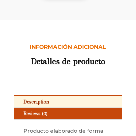
de
1kg
de
Miel
de
Montaña
INFORMACIÓN ADICIONAL
con
PORTES
Detalles de producto
INCLUIDOS
quantity
Description
Reviews (0)
Producto elaborado de forma