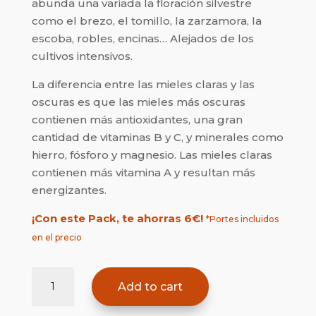
abunda una variada la floración silvestre
como el brezo, el tomillo, la zarzamora, la
escoba, robles, encinas… Alejados de los
cultivos intensivos.
La diferencia entre las mieles claras y las
oscuras es que las mieles más oscuras
contienen más antioxidantes, una gran
cantidad de vitaminas B y C, y minerales como
hierro, fósforo y magnesio. Las mieles claras
contienen más vitamina A y resultan más
energizantes.
¡Con este Pack, te ahorras 6€!
*Portes incluidos
en el precio
Pack
Add to cart
4
botes